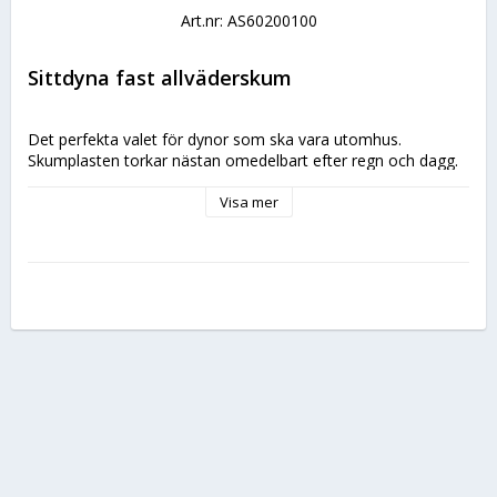
Art.nr: AS60200100
Sittdyna fast allväderskum
Det perfekta valet för dynor som ska vara utomhus. 
Skumplasten torkar nästan omedelbart efter regn och dagg.
Visa mer
Användningsområde:
Dynor till utemöbler och solstolar i 
trädgården.
Dynor till båtar. I sittbrunnen eller på 
flybridge.
Dynor till uteserveringar på restauranger 
och caféer.
Dynor som i allmänhet utsetts för mycket 
fukta och väte